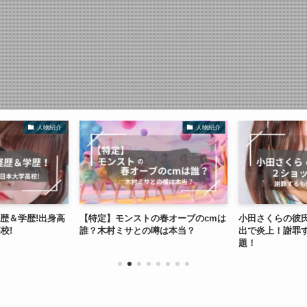
人物紹介
人物紹介
経歴＆学歴!出身高
【特定】モンストの春オーブのcmは
小田さくらの彼
校!
誰？木村ミサとの噂は本当？
出で炎上！謝罪
題！