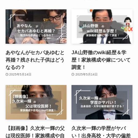
あやなんがセカパあゆむと
JA山野徹のwiki経歴＆学
再婚？残された子供はどう
歴！家族構成や嫁について
なるの？
調査！
2025年5月14日
2025年5月14日
【顔画像】久次米一輝の父
久次米一輝の学歴がヤバ
は現役医師！家族構成や自
い！出身高校・大学の偏差