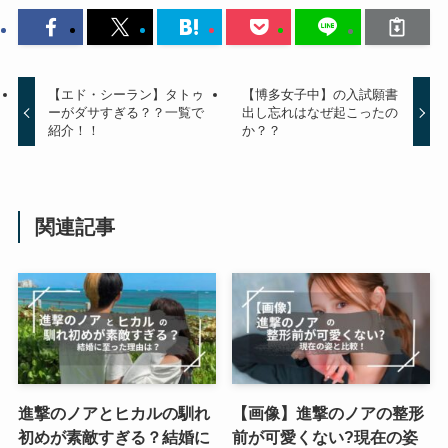
【エド・シーラン】タトゥ
【博多女子中】の入試願書
ーがダサすぎる？？一覧で
出し忘れはなぜ起こったの
紹介！！
か？？
関連記事
進撃のノアとヒカルの馴れ
【画像】進撃のノアの整形
初めが素敵すぎる？結婚に
前が可愛くない?現在の姿