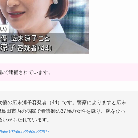
罪で逮捕されています。
女優の広末涼子容疑者（44）です。警察によりますと広末
岡県島田市内の病院で看護師の37歳の女性を蹴り、腕をひっ
疑いがもたれています。
da19d56102d8ee88a53e882917