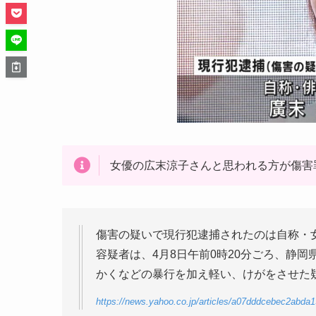
女優の広末涼子さんと思われる方が傷害
傷害の疑いで現行犯逮捕されたのは自称・
容疑者は、4月8日午前0時20分ごろ、静
かくなどの暴行を加え軽い、けがをさせた
https://news.yahoo.co.jp/articles/a07dddcebec2ab