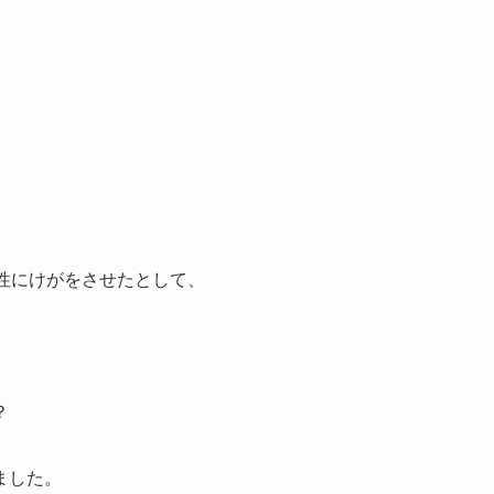
性にけがをさせたとして、
？
ました。