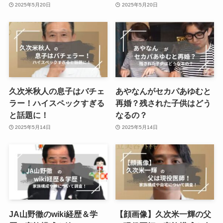
2025年5月20日
2025年5月20日
久次米秋人の息子はバチェ
あやなんがセカパあゆむと
ラー！ハイスペックすぎる
再婚？残された子供はどう
と話題に！
なるの？
2025年5月14日
2025年5月14日
JA山野徹のwiki経歴＆学
【顔画像】久次米一輝の父