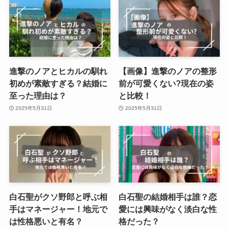
進撃のノアとヒカルの馴れ
【画像】進撃のノアの整形
初めが素敵すぎる？結婚に
前が可愛くない?現在の姿
至った理由は？
と比較！
2025年5月31日
2025年5月31日
白石聖がクソ野郎と呼ぶ相
白石聖の結婚相手は誰？恋
手はマネージャー！地元で
愛には興味がなく淡白な性
は性格悪いと有名？
格だった？