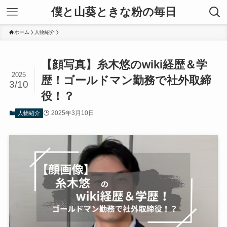
僕と山葵ときな粉の毎日
ホーム
人物紹介
【顔写真】糸木悠のwiki経歴＆学
2025
歴！ゴールドマン勤務で社外取締
3/10
役！？
2025年3月10日
人物紹介