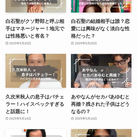
白石聖がクソ野郎と呼ぶ相
白石聖の結婚相手は誰？恋
手はマネージャー！地元で
愛には興味がなく淡白な性
は性格悪いと有名？
格だった？
2025年5月20日
2025年5月20日
久次米秋人の息子はバチェ
あやなんがセカパあゆむと
ラー！ハイスペックすぎる
再婚？残された子供はどう
と話題に！
なるの？
2025年5月14日
2025年5月14日