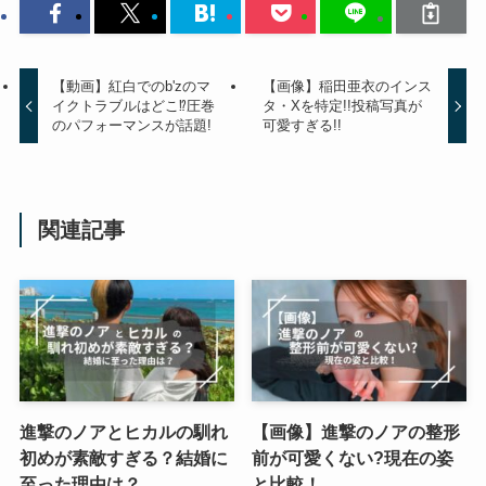
【動画】紅白でのb'zのマ
【画像】稲田亜衣のインス
イクトラブルはどこ⁉圧巻
タ・Xを特定!!投稿写真が
のパフォーマンスが話題!
可愛すぎる!!
関連記事
進撃のノアとヒカルの馴れ
【画像】進撃のノアの整形
初めが素敵すぎる？結婚に
前が可愛くない?現在の姿
至った理由は？
と比較！