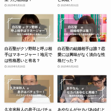
2025年5月31日
2025年5月31日
白石聖がクソ野郎と呼ぶ相
白石聖の結婚相手は誰？恋
手はマネージャー！地元で
愛には興味がなく淡白な性
は性格悪いと有名？
格だった？
2025年5月20日
2025年5月20日
久次米秋人の息子はバチェ
あやなんがセカパあゆむと