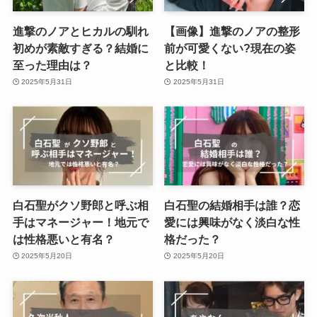
進撃のノアとヒカルの馴れ
【画像】進撃のノアの整形
初めが素敵すぎる？結婚に
前が可愛くない?現在の姿
至った理由は？
と比較！
2025年5月31日
2025年5月31日
白石聖がクソ野郎と呼ぶ相
白石聖の結婚相手は誰？恋
手はマネージャー！地元で
愛には興味がなく淡白な性
は性格悪いと有名？
格だった？
2025年5月20日
2025年5月20日