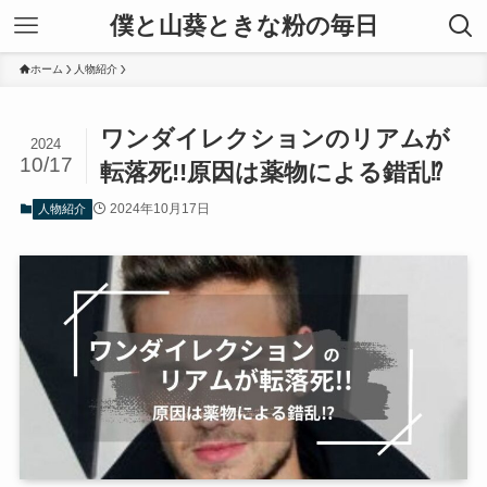
僕と山葵ときな粉の毎日
ホーム
人物紹介
ワンダイレクションのリアムが
2024
10/17
転落死!!原因は薬物による錯乱⁉
2024年10月17日
人物紹介