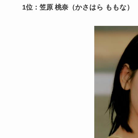
1位：笠原 桃奈（かさはら ももな）