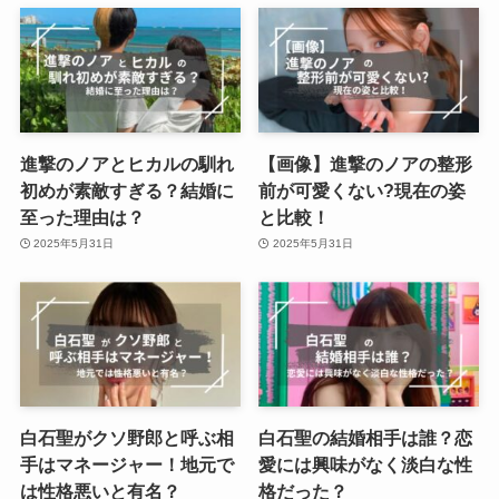
進撃のノアとヒカルの馴れ
【画像】進撃のノアの整形
初めが素敵すぎる？結婚に
前が可愛くない?現在の姿
至った理由は？
と比較！
2025年5月31日
2025年5月31日
白石聖がクソ野郎と呼ぶ相
白石聖の結婚相手は誰？恋
手はマネージャー！地元で
愛には興味がなく淡白な性
は性格悪いと有名？
格だった？