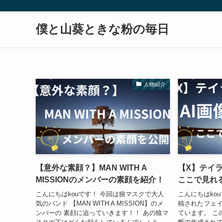
僕と山葵ときな粉の毎日
人物紹介
【意外な素顔？】MAN WITH A
【X】テイラ
MISSIONのメンバーの素顔を紹介！
ここで見れ
こんにちはkouです！ 今回は狼マスクで大人
こんにちはkou
気のバンド 【MAN WITH A MISSION】のメ
稿されたフェ
ンバーの 素顔に迫っていきます！！ あの狼マ
ています。 こ