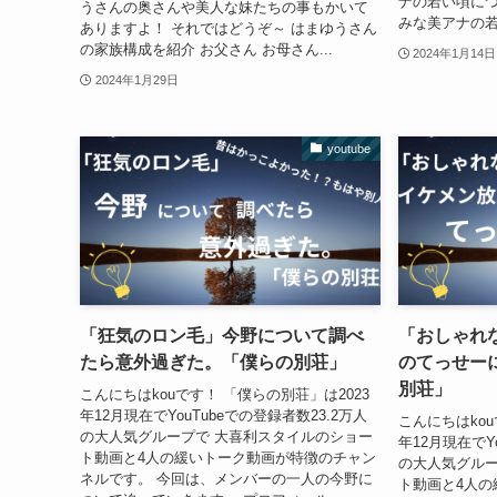
ナの若い頃につ
うさんの奥さんや美人な妹たちの事もかいて
みな美アナの若
ありますよ！ それではどうぞ～ はまゆうさん
の家族構成を紹介 お父さん お母さん...
2024年1月14日
2024年1月29日
youtube
「狂気のロン毛」今野について調べ
「おしゃれ
たら意外過ぎた。「僕らの別荘」
のてっせー
別荘」
こんにちはkouです！ 「僕らの別荘」は2023
年12月現在でYouTubeでの登録者数23.2万人
こんにちはkou
の大人気グループで 大喜利スタイルのショー
年12月現在でY
ト動画と4人の緩いトーク動画が特徴のチャン
の大人気グルー
ネルです。 今回は、メンバーの一人の今野に
ト動画と4人の