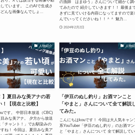
ており、Xでは該当する画像や動
の漁師 はまゆう」さんについて細かく調
しています。 このAIで生成さ
てみたので 紹介していきます！！ 最後ま
どんな画像なんでしょ...
きずに見ていける内容になってますので楽
んでいってくださいね！！＾＾ 魅力...
2024年2月2日
人物紹介
人物
！】夏目みな美アナの若
「伊豆のぬし釣り」お酒マンこと
い！【現在と比較】
「やまと」さんについて全て解説
てみた。
uです。 中部日本放送（CBC)
目みな美アナ。 夕方から放送
こんにちはkouです！ 今回は大人気キャン
組「チャント！」でお馴染みの
系YouTuber「伊豆のぬし釣り」のお酒マ
すね！ 今回は、夏目みな美ア
と「やまと」さんについて 全て解説して