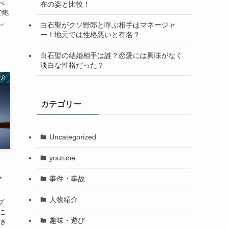
べ
在の姿と比較！
で飽
し
白石聖がクソ野郎と呼ぶ相手はマネージャ
ー！地元では性格悪いと有名？
白石聖の結婚相手は誰？恋愛には興味がなく
淡白な性格だった？
紹介
カテゴリー
Uncategorized
youtube
し
事件・事故
人物紹介
プ
ンこ
趣味・遊び
いき