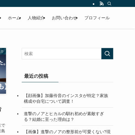
ホーム
人物紹介
お問い合わせ
プロフィール
紹介
最近の投稿
【顔画像】加藤伶音のインスタが特定？家族
構成や自宅について調査！
昔
進撃のノアとヒカルの馴れ初めが素敵すぎ
る？結婚に至った理由は？
在で
豆島
【画像】進撃のノアの整形前が可愛くない?現