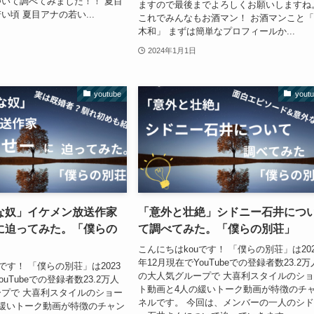
いて調べてみました！！ 夏目
ますので最後までよろしくお願いしますね
い頃 夏目アナの若い...
これでみんなもお酒マン！ お酒マンこと
木和」 まずは簡単なプロフィールか...
2024年1月1日
youtube
yout
な奴」イケメン放送作家
「意外と壮絶」シドニー石井につ
に迫ってみた。「僕らの
て調べてみた。「僕らの別荘」
こんにちはkouです！ 「僕らの別荘」は202
年12月現在でYouTubeでの登録者数23.2万
です！ 「僕らの別荘」は2023
の大人気グループで 大喜利スタイルのシ
ouTubeでの登録者数23.2万人
ト動画と4人の緩いトーク動画が特徴のチ
プで 大喜利スタイルのショー
ネルです。 今回は、メンバーの一人のシ
緩いトーク動画が特徴のチャン