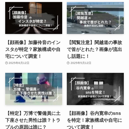
【顔画像】加藤伶音のイン
【閲覧注意】関越道の事故
スタが特定？家族構成や自
で首がとれた？画像が流出
宅について調査！
し話題に！
2025年6月12日
2025年5月12日
【特定】万博で警備員に土
【顔画像】谷内寛幸のsns
下座させた男性は誰？トラ
を特定！家族構成や自宅に
ブルの原因は誰に？
ついて調査！