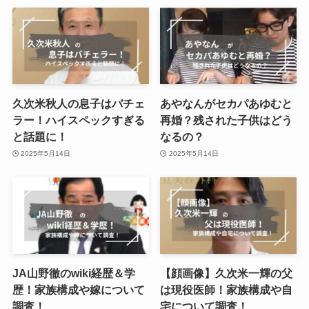
久次米秋人の息子はバチェ
あやなんがセカパあゆむと
ラー！ハイスペックすぎる
再婚？残された子供はどう
と話題に！
なるの？
2025年5月14日
2025年5月14日
JA山野徹のwiki経歴＆学
【顔画像】久次米一輝の父
歴！家族構成や嫁について
は現役医師！家族構成や自
調査！
宅について調査！