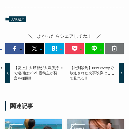
人物紹介
よかったらシェアしてね！
【炎上】大野智が大麻所持
【批判殺到】newseveryで
で逮捕はデマ!!投稿主が発
放送された火事映像はここ
言を撤回!!
で見れる!!
関連記事