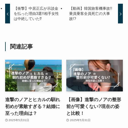
【衝撃】中居正広が示談金
【動画】韓国旅客機事故!!
を払った理由3選!!相手女性
乗員乗客全員死亡の大事
は中絶していた⁉
故!?
関連記事
進撃のノアとヒカルの馴れ
【画像】進撃のノアの整形
初めが素敵すぎる？結婚に
前が可愛くない?現在の姿
至った理由は？
と比較！
2025年5月31日
2025年5月31日