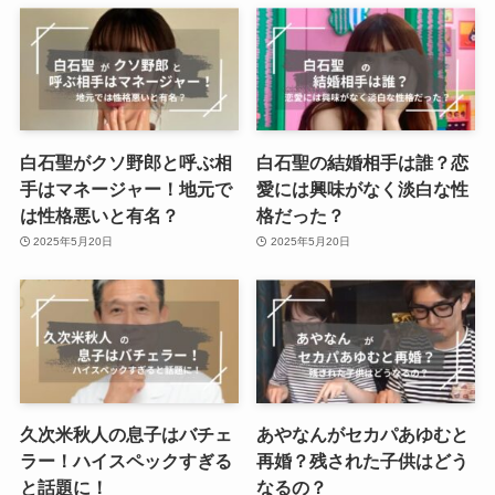
白石聖がクソ野郎と呼ぶ相
白石聖の結婚相手は誰？恋
手はマネージャー！地元で
愛には興味がなく淡白な性
は性格悪いと有名？
格だった？
2025年5月20日
2025年5月20日
久次米秋人の息子はバチェ
あやなんがセカパあゆむと
ラー！ハイスペックすぎる
再婚？残された子供はどう
と話題に！
なるの？