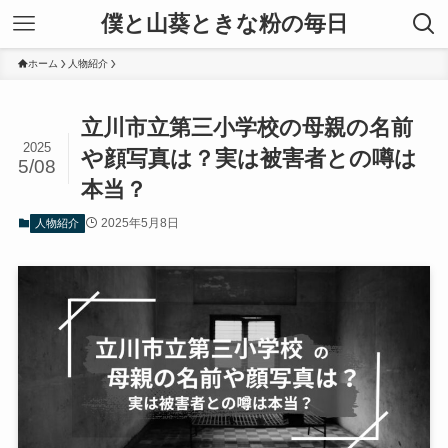
僕と山葵ときな粉の毎日
ホーム
人物紹介
立川市立第三小学校の母親の名前
2025
や顔写真は？実は被害者との噂は
5/08
本当？
2025年5月8日
人物紹介