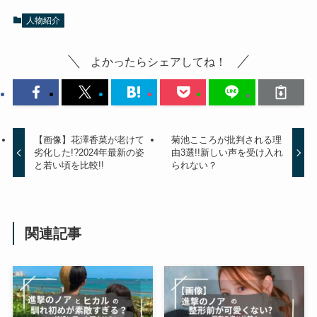
人物紹介
よかったらシェアしてね！
【画像】花澤香菜が老けて
菊池こころが批判される理
劣化した!?2024年最新の姿
由3選!!新しい声を受け入れ
と若い頃を比較!!
られない？
関連記事