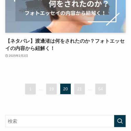
【ネタバレ】渡邊渚は何をされたのか？フォトエッセ
イの内容から紐解く！
2025年2月2日
1
...
19
20
21
...
54