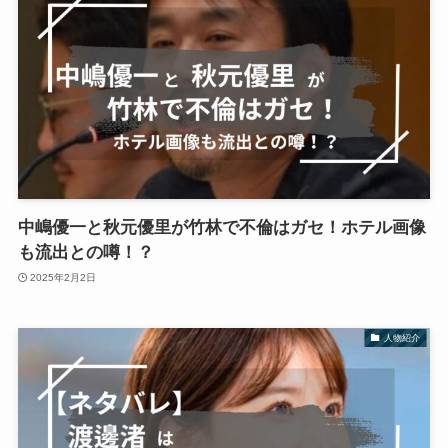
中嶋優一と秋元優里が竹林で不倫はガセ！ホテル画像
も流出との噂！？
2025年2月2日
人物紹介