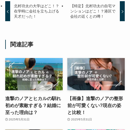
北村功太の大学はどこ！？
【特定】北村功太の自宅マ
在学時に会社を立ち上げる
ンションはどこ！？港区で
天才だった！
会社の近くとの噂！
関連記事
進撃のノアとヒカルの馴れ
【画像】進撃のノアの整形
初めが素敵すぎる？結婚に
前が可愛くない?現在の姿
至った理由は？
と比較！
2025年5月31日
2025年5月31日