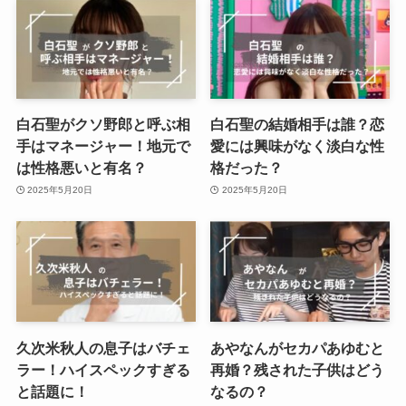
白石聖がクソ野郎と呼ぶ相
白石聖の結婚相手は誰？恋
手はマネージャー！地元で
愛には興味がなく淡白な性
は性格悪いと有名？
格だった？
2025年5月20日
2025年5月20日
久次米秋人の息子はバチェ
あやなんがセカパあゆむと
ラー！ハイスペックすぎる
再婚？残された子供はどう
と話題に！
なるの？