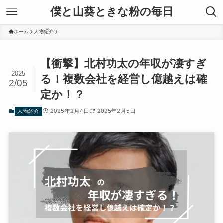
僕と山葵ときな粉の毎日
ホーム
人物紹介
【衝撃】北村功太の年収が凄すぎ
2025
る！複数会社を経営し億越えは確
2/05
定か！？
2025年2月4日
2025年2月5日
人物紹介