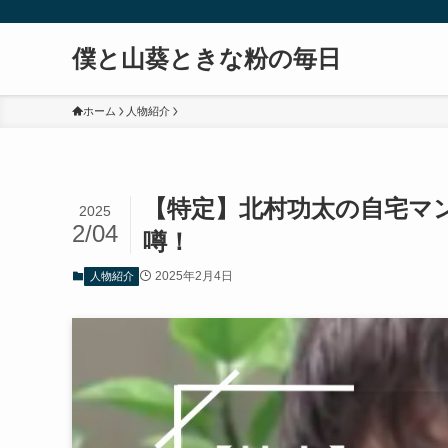
僕と山葵ときな粉の毎日
ホーム
人物紹介
【特定】北村功太の自宅マ
2025
2/04
噂！
2025年2月4日
人物紹介