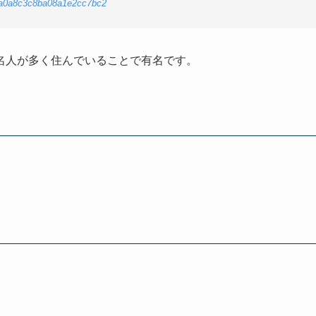
775a0a8c3c8ba08a1e2cc7bc2
名人が多く住んでいることで有名です。