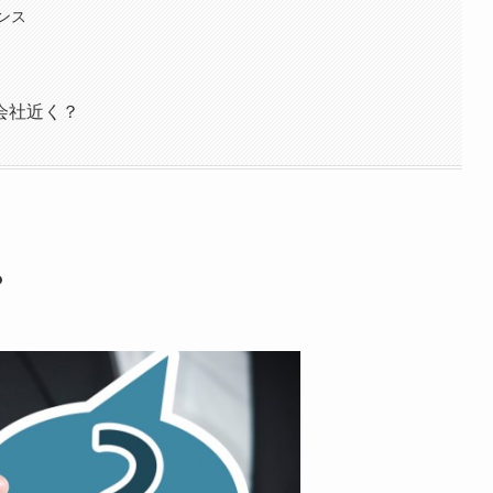
ンス
会社近く？
？