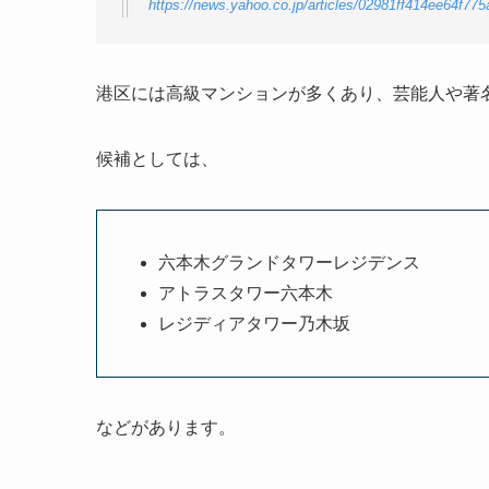
https://news.yahoo.co.jp/articles/02981ff414ee64f
港区には高級マンションが多くあり、芸能人や著
候補としては、
六本木グランドタワーレジデンス
アトラスタワー六本木
レジディアタワー乃木坂
などがあります。