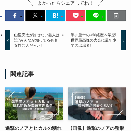
よかったらシェアしてね！
山里亮太が許せない芸人は
半井重幸のwiki経歴＆学歴!
誰?みんなが知ってる有名
世界最高峰の大会に最年少
女性芸人だった!
での出場者!
関連記事
進撃のノアとヒカルの馴れ
【画像】進撃のノアの整形