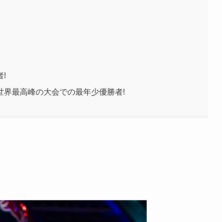
!
!世界最高峰の大会での最年少優勝者!