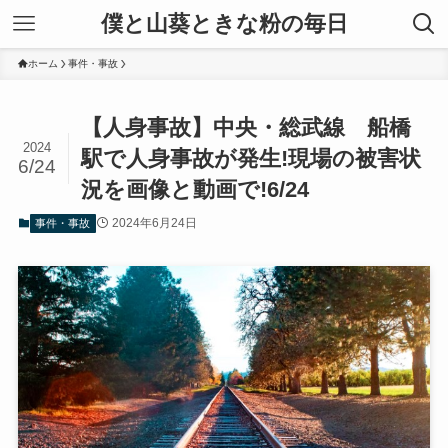
僕と山葵ときな粉の毎日
ホーム
事件・事故
【人身事故】中央・総武線 船橋
2024
駅で人身事故が発生!現場の被害状
6/24
況を画像と動画で!6/24
2024年6月24日
事件・事故