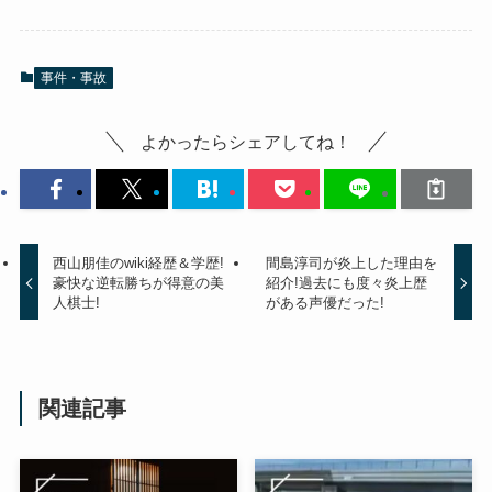
事件・事故
よかったらシェアしてね！
西山朋佳のwiki経歴＆学歴!
間島淳司が炎上した理由を
豪快な逆転勝ちが得意の美
紹介!過去にも度々炎上歴
人棋士!
がある声優だった!
関連記事