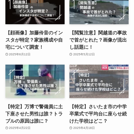
【顔画像】加藤伶音のイン
【閲覧注意】関越道の事故
スタが特定？家族構成や自
で首がとれた？画像が流出
宅について調査！
し話題に！
2025年6月12日
2025年5月12日
【特定】万博で警備員に土
【特定】さいたま市の中学
下座させた男性は誰？トラ
卒業式で平均台に座らせ続
ブルの原因は誰に？
けた学校はどこ？
2025年4月22日
2025年4月18日