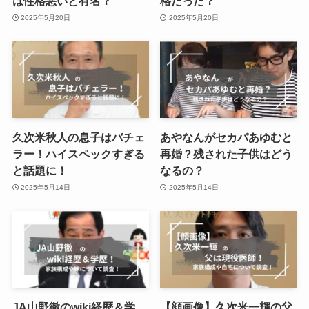
は性格悪いと有名？
格だった？
2025年5月20日
2025年5月20日
久次米秋人の息子はバチェ
あやなんがセカパあゆむと
ラー！ハイスペックすぎる
再婚？残された子供はどう
と話題に！
なるの？
2025年5月14日
2025年5月14日
JA山野徹のwiki経歴＆学
【顔画像】久次米一輝の父