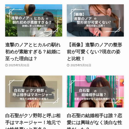
進撃のノアとヒカルの馴れ
【画像】進撃のノアの整形
初めが素敵すぎる？結婚に
前が可愛くない?現在の姿
至った理由は？
と比較！
2025年5月31日
2025年5月31日
白石聖がクソ野郎と呼ぶ相
白石聖の結婚相手は誰？恋
手はマネージャー！地元で
愛には興味がなく淡白な性