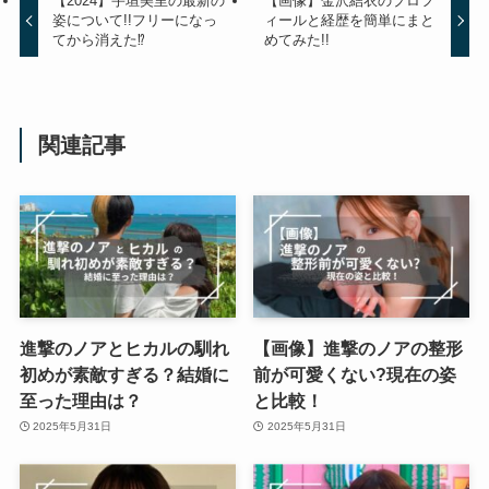
【2024】宇垣美里の最新の
【画像】金沢結衣のプロフ
姿について!!フリーになっ
ィールと経歴を簡単にまと
てから消えた⁉
めてみた!!
関連記事
進撃のノアとヒカルの馴れ
【画像】進撃のノアの整形
初めが素敵すぎる？結婚に
前が可愛くない?現在の姿
至った理由は？
と比較！
2025年5月31日
2025年5月31日