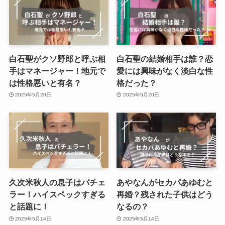
白石聖がクソ野郎と呼ぶ相
白石聖の結婚相手は誰？恋
手はマネージャー！地元で
愛には興味がなく淡白な性
は性格悪いと有名？
格だった？
2025年5月20日
2025年5月20日
久次米秋人の息子はバチェ
あやなんがセカパあゆむと
ラー！ハイスペックすぎる
再婚？残された子供はどう
と話題に！
なるの？
2025年5月14日
2025年5月14日