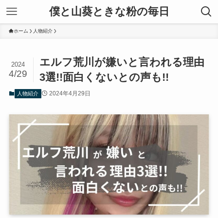
僕と山葵ときな粉の毎日
ホーム
人物紹介
エルフ荒川が嫌いと言われる理由
2024
4/29
3選!!面白くないとの声も!!
2024年4月29日
人物紹介