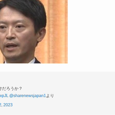
けだろうか？
EwpJL
@sharenewsjapan1
より
2, 2023