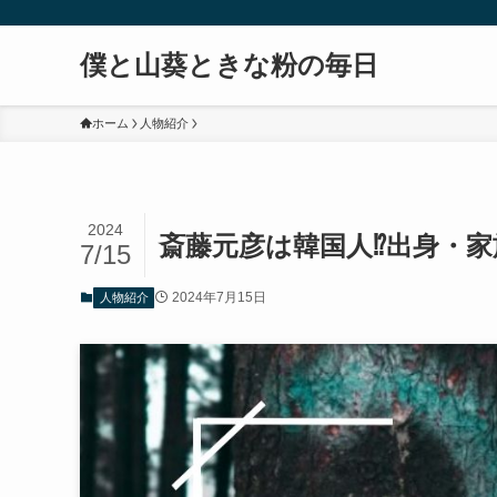
僕と山葵ときな粉の毎日
ホーム
人物紹介
2024
斎藤元彦は韓国人⁉出身・家
7/15
2024年7月15日
人物紹介