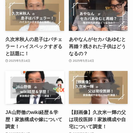
久次米秋人の息子はバチェ
あやなんがセカパあゆむと
ラー！ハイスペックすぎる
再婚？残された子供はどう
と話題に！
なるの？
2025年5月14日
2025年5月14日
JA山野徹のwiki経歴＆学
【顔画像】久次米一輝の父
歴！家族構成や嫁について
は現役医師！家族構成や自
調査！
宅について調査！