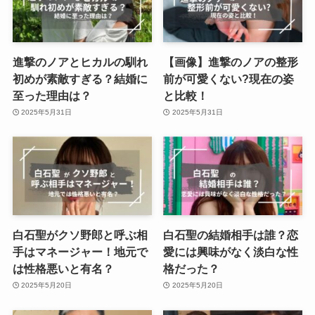
進撃のノアとヒカルの馴れ
【画像】進撃のノアの整形
初めが素敵すぎる？結婚に
前が可愛くない?現在の姿
至った理由は？
と比較！
2025年5月31日
2025年5月31日
白石聖がクソ野郎と呼ぶ相
白石聖の結婚相手は誰？恋
手はマネージャー！地元で
愛には興味がなく淡白な性
は性格悪いと有名？
格だった？
2025年5月20日
2025年5月20日