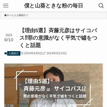
僕と山葵ときな粉の毎日
ホーム
人物紹介
【理由5選】斉藤元彦はサイコパ
2024
ス⁉罪の意識がなく平気で噓をつ
9/10
くと話題
2024年9月6日
2024年9月10日
人物紹介