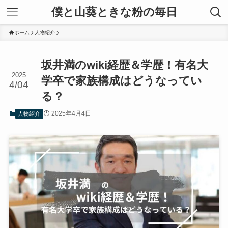
僕と山葵ときな粉の毎日
ホーム
人物紹介
坂井満のwiki経歴＆学歴！有名大
2025
学卒で家族構成はどうなってい
4/04
る？
2025年4月4日
人物紹介