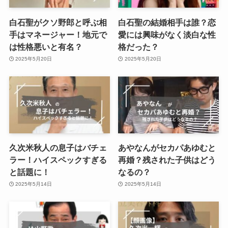
白石聖がクソ野郎と呼ぶ相
白石聖の結婚相手は誰？恋
手はマネージャー！地元で
愛には興味がなく淡白な性
は性格悪いと有名？
格だった？
2025年5月20日
2025年5月20日
久次米秋人の息子はバチェ
あやなんがセカパあゆむと
ラー！ハイスペックすぎる
再婚？残された子供はどう
と話題に！
なるの？
2025年5月14日
2025年5月14日