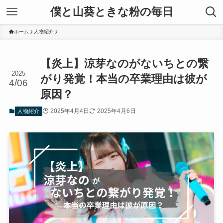
僕と山葵ときな粉の毎日
ホーム
人物紹介
【炎上】涼芽なのがないちとの繋
2025
がり発覚！本当の卒業理由は彼が
4/06
原因？
2025年4月4日
2025年4月6日
人物紹介