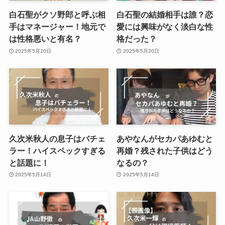
白石聖がクソ野郎と呼ぶ相
白石聖の結婚相手は誰？恋
手はマネージャー！地元で
愛には興味がなく淡白な性
は性格悪いと有名？
格だった？
2025年5月20日
2025年5月20日
久次米秋人の息子はバチェ
あやなんがセカパあゆむと
ラー！ハイスペックすぎる
再婚？残された子供はどう
と話題に！
なるの？
2025年5月14日
2025年5月14日