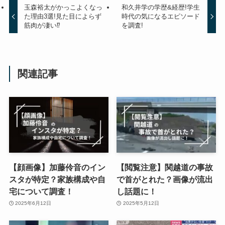
玉森裕太がかっこよくなっ
和久井学の学歴&経歴!学生
た理由3選!見た目によらず
時代の気になるエピソード
筋肉が凄い⁉
を調査!
関連記事
【顔画像】加藤伶音のイン
【閲覧注意】関越道の事故
スタが特定？家族構成や自
で首がとれた？画像が流出
宅について調査！
し話題に！
2025年6月12日
2025年5月12日