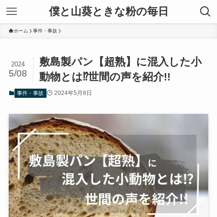
僕と山葵ときな粉の毎日
ホーム
事件・事故
敷島製パン【超熟】に混入した小
2024
5/08
動物とは⁉世間の声を紹介!!
2024年5月8日
事件・事故